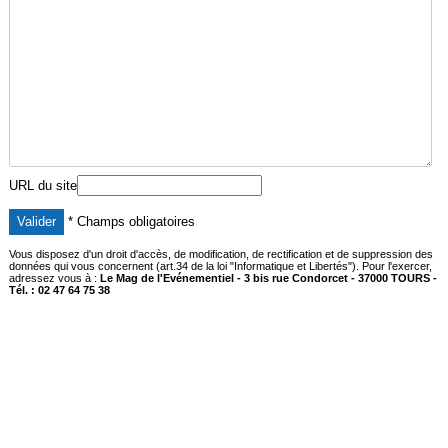
URL du site
* Champs obligatoires
Vous disposez d'un droit d'accès, de modification, de rectification et de suppression des
données qui vous concernent (art.34 de la loi "Informatique et Libertés"). Pour l'exercer,
adressez vous à :
Le Mag de l'Evénementiel - 3 bis rue Condorcet - 37000 TOURS -
Tél. : 02 47 64 75 38