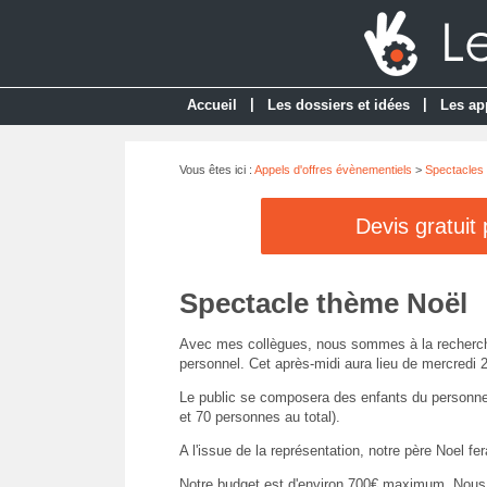
|
|
Accueil
Les dossiers et idées
Les ap
Vous êtes ici :
Appels d'offres évènementiels
>
Spectacles 
Devis gratuit
Spectacle thème Noël
Avec mes collègues, nous sommes à la recherche
personnel. Cet après-midi aura lieu de mercredi
Le public se composera des enfants du personnel 
et 70 personnes au total).
A l'issue de la représentation, notre père Noel fe
Notre budget est d'environ 700€ maximum. Nous 