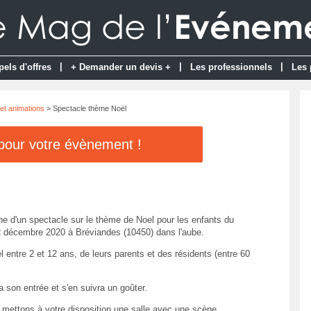
|
|
|
pels d'offres
+ Demander un devis +
Les professionnels
Les 
et animations
> Spectacle thème Noël
 pour votre évènement !
 d'un spectacle sur le thème de Noel pour les enfants du
 2 décembre 2020 à Bréviandes (10450) dans l'aube.
entre 2 et 12 ans, de leurs parents et des résidents (entre 60
ra son entrée et s'en suivra un goûter.
mettons à votre disposition une salle avec une scène.