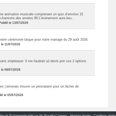
ne animation musicale comprenant un quiz d’environ 15
s chansons des années 80.L’événement aura lieu...
blié le 13/07/2026
notre cérémonie laïque pour notre mariage du 29 août 2026.
 le 11/07/2026
ans stripteaser. Il me faudrait uû devis poir ces 2 options
 le 08/07/2026
 j’aimerais trouver un prestataire pour un lâcher de
é le 05/07/2026
Mag de l'Evénementiel édité par My Beautiful Company -
Mentions légales
-
Conditions génér