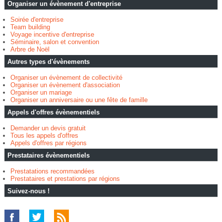
Organiser un évènement d'entreprise
Soirée d'entreprise
Team building
Voyage incentive d'entreprise
Séminaire, salon et convention
Arbre de Noël
Autres types d'évènements
Organiser un évènement de collectivité
Organiser un évènement d'association
Organiser un mariage
Organiser un anniversaire ou une fête de famille
Appels d'offres évènementiels
Demander un devis gratuit
Tous les appels d'offres
Appels d'offres par régions
Prestataires évènementiels
Prestatations recommandées
Prestataires et prestations par régions
Suivez-nous !