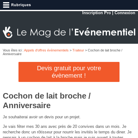
Inscription Pro
|
Connexion
Vous êtes ici :
Appels d'offres évènementiels
>
Traiteur
> Cochon de lait broche /
Anniversaire
Devis gratuit pour votre
évènement !
Cochon de lait broche /
Anniversaire
Je souhaiterai avoir un devis pour un projet.
Je vais fêter mes 30 ans avec près de 20 convives dans un mois. Je
recherche donc un rôtisseur pour nourrir les invités le temps du diner. Je
pensais à un cochon de lait à la broche mais je suis ouvert à toutes