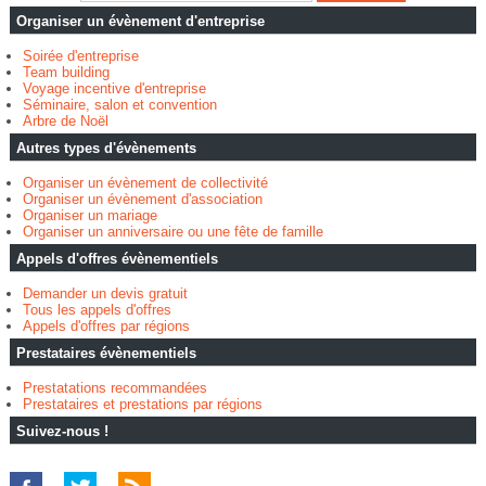
Organiser un évènement d'entreprise
Soirée d'entreprise
Team building
Voyage incentive d'entreprise
Séminaire, salon et convention
Arbre de Noël
Autres types d'évènements
Organiser un évènement de collectivité
Organiser un évènement d'association
Organiser un mariage
Organiser un anniversaire ou une fête de famille
Appels d'offres évènementiels
Demander un devis gratuit
Tous les appels d'offres
Appels d'offres par régions
Prestataires évènementiels
Prestatations recommandées
Prestataires et prestations par régions
Suivez-nous !