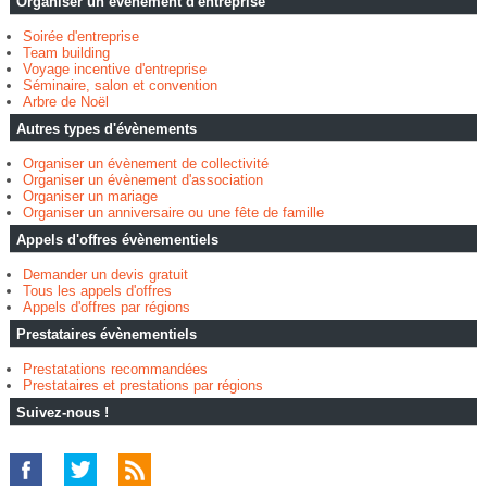
Organiser un évènement d'entreprise
Soirée d'entreprise
Team building
Voyage incentive d'entreprise
Séminaire, salon et convention
Arbre de Noël
Autres types d'évènements
Organiser un évènement de collectivité
Organiser un évènement d'association
Organiser un mariage
Organiser un anniversaire ou une fête de famille
Appels d'offres évènementiels
Demander un devis gratuit
Tous les appels d'offres
Appels d'offres par régions
Prestataires évènementiels
Prestatations recommandées
Prestataires et prestations par régions
Suivez-nous !