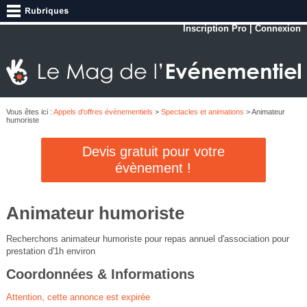
Inscription Pro
|
Connexion
Vous êtes ici :
Appels d'offres évènementiels
>
Spectacles et animations
> Animateur
humoriste
Devis gratuit pour votre
évènement !
Animateur humoriste
Recherchons animateur humoriste pour repas annuel d'association pour
prestation d'1h environ
Coordonnées & Informations
Attention, cette annonce est expirée