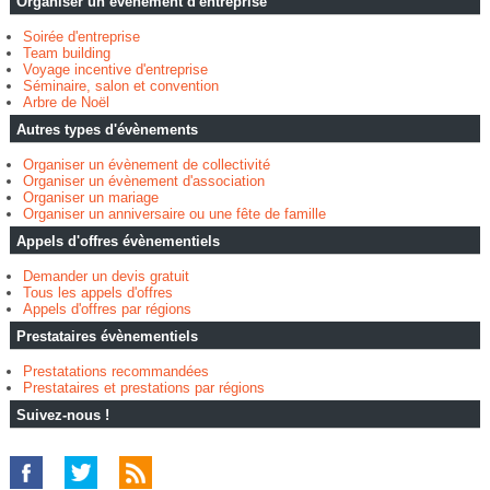
Organiser un évènement d'entreprise
Soirée d'entreprise
Team building
Voyage incentive d'entreprise
Séminaire, salon et convention
Arbre de Noël
Autres types d'évènements
Organiser un évènement de collectivité
Organiser un évènement d'association
Organiser un mariage
Organiser un anniversaire ou une fête de famille
Appels d'offres évènementiels
Demander un devis gratuit
Tous les appels d'offres
Appels d'offres par régions
Prestataires évènementiels
Prestatations recommandées
Prestataires et prestations par régions
Suivez-nous !