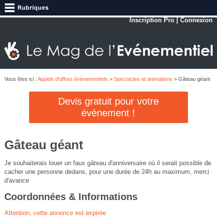
Inscription Pro
|
Connexion
Vous êtes ici :
Appels d'offres évènementiels
>
Spectacles et animations
> Gâteau géant
Devis gratuit pour votre
évènement !
Gâteau géant
Je souhaiterais louer un faux gâteau d'anniversaire où il serait possible de
cacher une personne dedans, pour une durée de 24h au maximum, merci
d'avance
Coordonnées & Informations
Attention, cette annonce est expirée