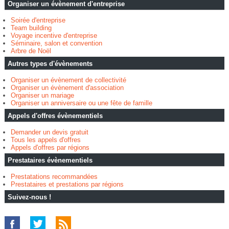
Organiser un évènement d'entreprise
Soirée d'entreprise
Team building
Voyage incentive d'entreprise
Séminaire, salon et convention
Arbre de Noël
Autres types d'évènements
Organiser un évènement de collectivité
Organiser un évènement d'association
Organiser un mariage
Organiser un anniversaire ou une fête de famille
Appels d'offres évènementiels
Demander un devis gratuit
Tous les appels d'offres
Appels d'offres par régions
Prestataires évènementiels
Prestatations recommandées
Prestataires et prestations par régions
Suivez-nous !