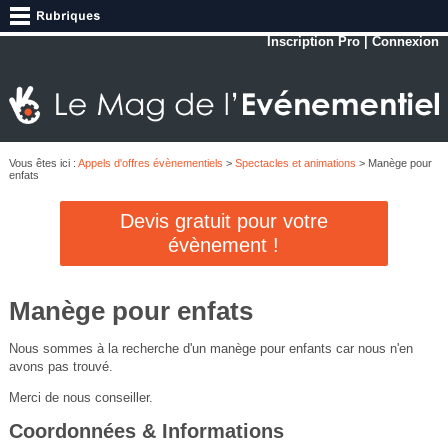
Inscription Pro
|
Connexion
Vous êtes ici :
Appels d'offres évènementiels
>
Spectacles et animations
> Manège pour
enfats
Devis gratuit pour votre
évènement !
Manège pour enfats
Nous sommes à la recherche d'un manège pour enfants car nous n'en
avons pas trouvé.
Merci de nous conseiller.
Coordonnées & Informations