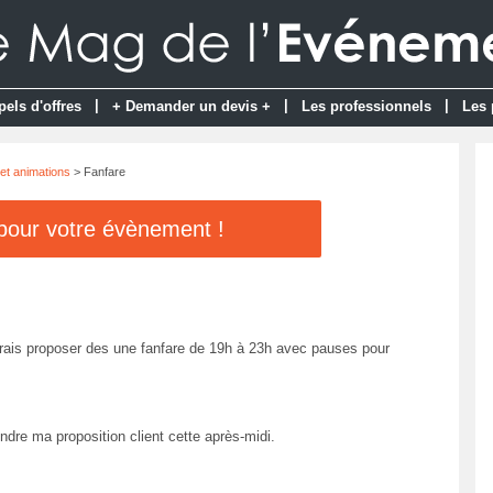
|
|
|
pels d'offres
+ Demander un devis +
Les professionnels
Les 
et animations
> Fanfare
 pour votre évènement !
erais proposer des une fanfare de 19h à 23h avec pauses pour
ndre ma proposition client cette après-midi.