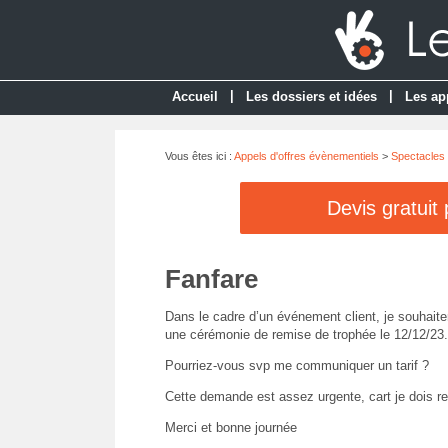
|
|
Accueil
Les dossiers et idées
Les ap
Vous êtes ici :
Appels d'offres évènementiels
>
Spectacles 
Devis gratuit
Fanfare
Dans le cadre d’un événement client, je souhait
une cérémonie de remise de trophée le 12/12/23.
Pourriez-vous svp me communiquer un tarif ?
Cette demande est assez urgente, cart je dois re
Merci et bonne journée