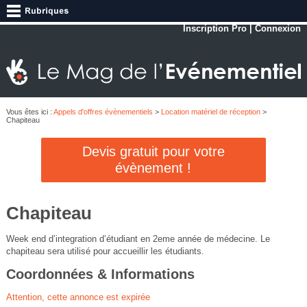
Inscription Pro
|
Connexion
Vous êtes ici :
Appels d'offres évènementiels
>
Location matériel de réception
>
Chapiteau
Devis gratuit pour votre
évènement !
Chapiteau
Week end d’integration d’étudiant en 2eme année de médecine. Le
chapiteau sera utilisé pour accueillir les étudiants.
Coordonnées & Informations
Attention, cette annonce est expirée