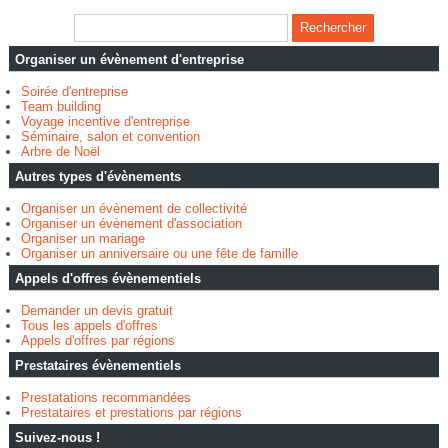
Organiser un évènement d'entreprise
Soirée d'entreprise
Team building
Voyage incentive d'entreprise
Séminaire, salon et convention
Arbre de Noël
Autres types d'évènements
Organiser un évènement de collectivité
Organiser un évènement d'association
Organiser un mariage
Organiser un anniversaire ou une fête de famille
Appels d'offres évènementiels
Demander un devis gratuit
Tous les appels d'offres
Appels d'offres par régions
Prestataires évènementiels
Prestatations recommandées
Prestataires et prestations par régions
Suivez-nous !