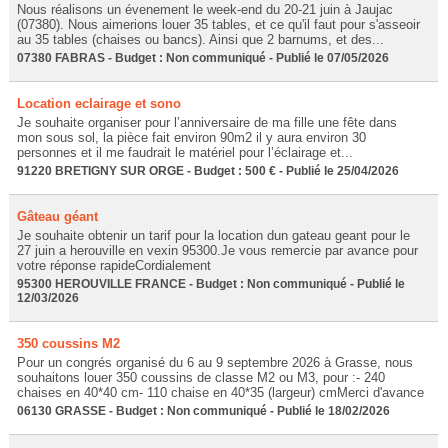
Nous réalisons un évenement le week-end du 20-21 juin à Jaujac
(07380). Nous aimerions louer 35 tables, et ce qu'il faut pour s'asseoir
au 35 tables (chaises ou bancs). Ainsi que 2 barnums, et des...
07380 FABRAS - Budget : Non communiqué - Publié le 07/05/2026
Location eclairage et sono
Je souhaite organiser pour l’anniversaire de ma fille une fête dans
mon sous sol, la pièce fait environ 90m2 il y aura environ 30
personnes et il me faudrait le matériel pour l’éclairage et...
91220 BRETIGNY SUR ORGE - Budget : 500 € - Publié le 25/04/2026
Gâteau géant
Je souhaite obtenir un tarif pour la location dun gateau geant pour le
27 juin a herouville en vexin 95300.Je vous remercie par avance pour
votre réponse rapideCordialement
95300 HEROUVILLE FRANCE - Budget : Non communiqué - Publié le
12/03/2026
350 coussins M2
Pour un congrés organisé du 6 au 9 septembre 2026 à Grasse, nous
souhaitons louer 350 coussins de classe M2 ou M3, pour :- 240
chaises en 40*40 cm- 110 chaise en 40*35 (largeur) cmMerci d'avance
06130 GRASSE - Budget : Non communiqué - Publié le 18/02/2026