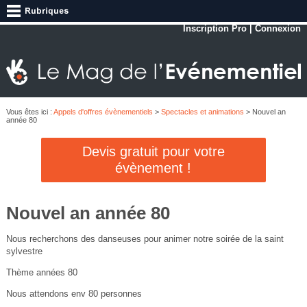
Inscription Pro
|
Connexion
Vous êtes ici :
Appels d'offres évènementiels
>
Spectacles et animations
> Nouvel an
année 80
Devis gratuit pour votre
évènement !
Nouvel an année 80
Nous recherchons des danseuses pour animer notre soirée de la saint
sylvestre
Thème années 80
Nous attendons env 80 personnes