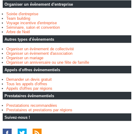
Organiser un évènement d'entreprise
Soirée d'entreprise
Team building
Voyage incentive d'entreprise
Séminaire, salon et convention
Arbre de Noël
Autres types d'évènements
Organiser un évènement de collectivité
Organiser un évènement d'association
Organiser un mariage
Organiser un anniversaire ou une fête de famille
Appels d'offres évènementiels
Demander un devis gratuit
Tous les appels d'offres
Appels d'offres par régions
Prestataires évènementiels
Prestatations recommandées
Prestataires et prestations par régions
Suivez-nous !