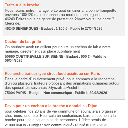
Traiteur a la broche
Nous fetons notre mariage le 15 aout un diner a la bonne franquette
environs 100/120 max personnes au mortier a seniergues
46240.Faites vous ce genre de prestation ?Avez vous une carte ?
Merci de...
46240 SENIERGUES - Budget : 1 100 € - Publié le 27/04/2026
Cochon de lait grillé
On souhaite avoir un grilleur pour cuire un cochon de lait a notre
mariage, directement sur place .Cordialement
50660 QUETTREVILLE SUR SIENNE - Budget : 600 € - Publié le
06/04/2026
Recherche traiteur type street food asiatique sur Paris
Dans le cadre d’un événement privé, nous sommes à la recherche
d’un ou plusieurs traiteurs proposant des animations culinaires autour
des spécialités suivantes :GyozaBaoPoulet frit...
75004 PARIS - Budget : Non communiqué - Publié le 20/02/2026
Devis pour un cochon a la broche a domicile - Dijon
pour célébrer nos 20 ans de vie commune on souhaiterais organiser
chez nous, une fête. Pour cela on souhaiterais faire un cochon a la
broche pour une cinquantaine de personnes. L 'idée serais de...
21000 DIJON - Budget : Non communiqué - Publié le 10/02/2026