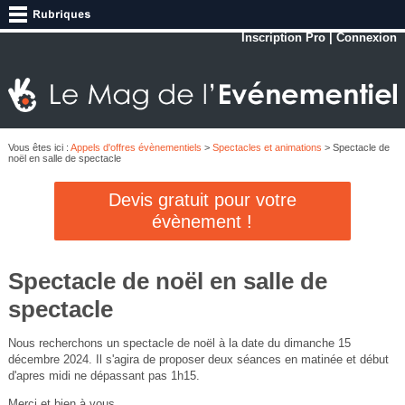
Inscription Pro
|
Connexion
Vous êtes ici :
Appels d'offres évènementiels
>
Spectacles et animations
> Spectacle de
noël en salle de spectacle
Devis gratuit pour votre
évènement !
Spectacle de noël en salle de
spectacle
Nous recherchons un spectacle de noël à la date du dimanche 15
décembre 2024. Il s'agira de proposer deux séances en matinée et début
d'apres midi ne dépassant pas 1h15.
Merci et bien à vous,