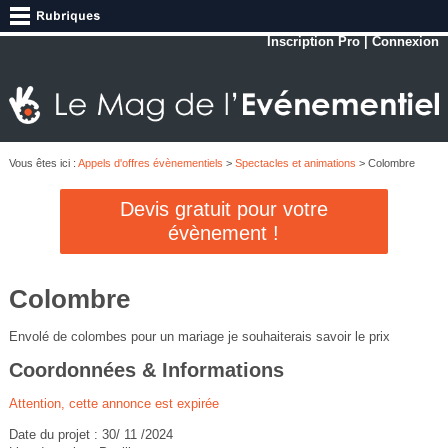
Inscription Pro
|
Connexion
Vous êtes ici :
Appels d'offres évènementiels
>
Spectacles et animations
> Colombre
Devis gratuit pour votre
évènement !
Colombre
Envolé de colombes pour un mariage je souhaiterais savoir le prix
Coordonnées & Informations
Attention, cette annonce est expirée
Date du projet : 30/ 11 /2024