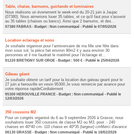
Table, chaise, barnums, guirlande et luminaires
Nous réalisons un évenement le week-end du 20-21 juin à Jaujac
(07380). Nous aimerions louer 35 tables, et ce qu'il faut pour s'asseoir
au 35 tables (chaises ou bancs). Ainsi que 2 barnums, et des...
07380 FABRAS - Budget : Non communiqué - Publié le 07/05/2026
Location eclairage et sono
Je souhaite organiser pour l’anniversaire de ma fille une fête dans
mon sous sol, la pièce fait environ 90m2 il y aura environ 30
personnes et il me faudrait le matériel pour l’éclairage et...
91220 BRETIGNY SUR ORGE - Budget : 500 € - Publié le 25/04/2026
Gâteau géant
Je souhaite obtenir un tarif pour la location dun gateau geant pour le
27 juin a herouville en vexin 95300.Je vous remercie par avance pour
votre réponse rapideCordialement
95300 HEROUVILLE FRANCE - Budget : Non communiqué - Publié le
12/03/2026
350 coussins M2
Pour un congrés organisé du 6 au 9 septembre 2026 à Grasse, nous
souhaitons louer 350 coussins de classe M2 ou M3, pour :- 240
chaises en 40*40 cm- 110 chaise en 40*35 (largeur) cmMerci d'avance
06130 GRASSE - Budget : Non communiqué - Publié le 18/02/2026