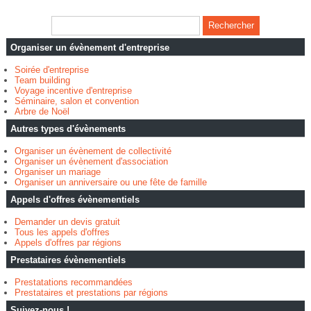
Organiser un évènement d'entreprise
Soirée d'entreprise
Team building
Voyage incentive d'entreprise
Séminaire, salon et convention
Arbre de Noël
Autres types d'évènements
Organiser un évènement de collectivité
Organiser un évènement d'association
Organiser un mariage
Organiser un anniversaire ou une fête de famille
Appels d'offres évènementiels
Demander un devis gratuit
Tous les appels d'offres
Appels d'offres par régions
Prestataires évènementiels
Prestatations recommandées
Prestataires et prestations par régions
Suivez-nous !