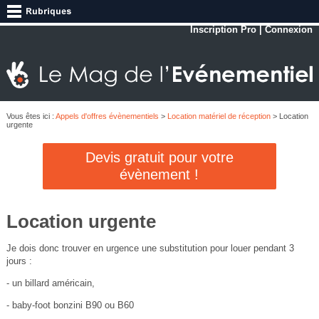
Inscription Pro
|
Connexion
Vous êtes ici :
Appels d'offres évènementiels
>
Location matériel de réception
> Location
urgente
Devis gratuit pour votre
évènement !
Location urgente
Je dois donc trouver en urgence une substitution pour louer pendant 3
jours :
- un billard américain,
- baby-foot bonzini B90 ou B60