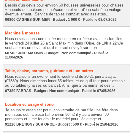
Besoin d'un devis pour environ 60 housses universelles pour chaises
+ noeuds de couleurs pêche/saumon et vert d'eau satiné ou voilage
éventuellement...Service de tables complet avec assiettes...
06800 CAGNES-SUR-MER - Budget : 1 000 € - Publié le 08/07/2026
Machine à mousse
Nous envisageons une soirée mousse en extérieur avec les familles
le vendredi 24 juillet 26 a Saint Maximin dans l’Oise. de 19h à 22hJe
souhaiterais un devis et qu’il me soit envoyé sur mon...
60740 SAINT MAXIMIN - Budget : Non communiqué - Publié le
11/06/2026
Table, chaise, barnums, guirlande et luminaires
Nous réalisons un évenement le week-end du 20-21 juin à Jaujac
(07380). Nous aimerions louer 35 tables, et ce qu'il faut pour s'asseoir
au 35 tables (chaises ou bancs). Ainsi que 2 barnums, et des...
07380 FABRAS - Budget : Non communiqué - Publié le 07/05/2026
Location eclairage et sono
Je souhaite organiser pour l’anniversaire de ma fille une fête dans
mon sous sol, la pièce fait environ 90m2 il y aura environ 30
personnes et il me faudrait le matériel pour l’éclairage et...
91220 BRETIGNY SUR ORGE - Budget : 500 € - Publié le 25/04/2026