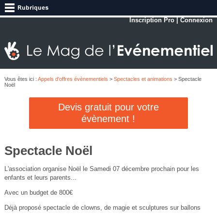
Inscription Pro
|
Connexion
Vous êtes ici :
Appels d'offres évènementiels
>
Spectacles et animations
> Spectacle
Noël
Devis gratuit pour votre
évènement !
Spectacle Noël
L'association organise Noël le Samedi 07 décembre prochain pour les
enfants et leurs parents...
Avec un budget de 800€
Déjà proposé spectacle de clowns, de magie et sculptures sur ballons