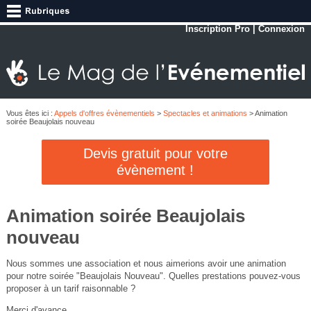
Inscription Pro
|
Connexion
Vous êtes ici :
Appels d'offres évènementiels
>
Spectacles et animations
> Animation
soirée Beaujolais nouveau
Devis gratuit pour votre
évènement !
Animation soirée Beaujolais
nouveau
Nous sommes une association et nous aimerions avoir une animation
pour notre soirée "Beaujolais Nouveau". Quelles prestations pouvez-vous
proposer à un tarif raisonnable ?
Merci d'avance.