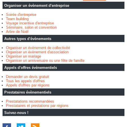
Organiser un évènement d'entreprise
Soirée d'entreprise
Team building
Voyage incentive d'entreprise
Séminaire, salon et convention
Arbre de Noël
Autres types d'évènements
Organiser un évènement de collectivité
Organiser un évènement d'association
Organiser un mariage
Organiser un anniversaire ou une fête de famille
Appels d'offres évènementiels
Demander un devis gratuit
Tous les appels d'offres
Appels d'offres par régions
Prestataires évènementiels
Prestatations recommandées
Prestataires et prestations par régions
Suivez-nous !