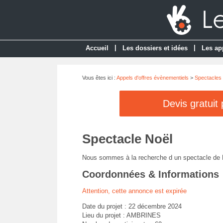
|
|
Accueil
Les dossiers et idées
Les ap
Vous êtes ici :
Appels d'offres évènementiels
>
Spectacles 
Devis gratuit
Spectacle Noël
Nous sommes à la recherche d un spectacle de 
Coordonnées & Informations
Attention, cette annonce est expirée
Date du projet : 22 décembre 2024
Lieu du projet : AMBRINES