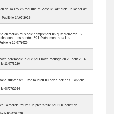
eau de Jaulny en Meurthe-et-Moselle j'aimerais un lâcher de
Publié le 14/07/2026
ne animation musicale comprenant un quiz d’environ 15
s chansons des années 80.L’événement aura lieu...
blié le 13/07/2026
notre cérémonie laïque pour notre mariage du 29 août 2026.
 le 11/07/2026
ans stripteaser. Il me faudrait uû devis poir ces 2 options
 le 08/07/2026
 j’aimerais trouver un prestataire pour un lâcher de
é le 05/07/2026