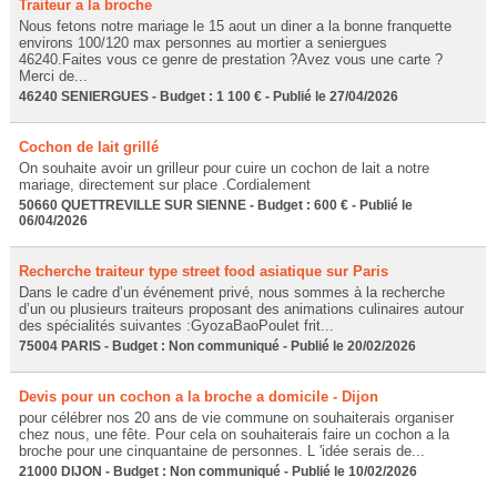
Traiteur a la broche
Nous fetons notre mariage le 15 aout un diner a la bonne franquette
environs 100/120 max personnes au mortier a seniergues
46240.Faites vous ce genre de prestation ?Avez vous une carte ?
Merci de...
46240 SENIERGUES - Budget : 1 100 € - Publié le 27/04/2026
Cochon de lait grillé
On souhaite avoir un grilleur pour cuire un cochon de lait a notre
mariage, directement sur place .Cordialement
50660 QUETTREVILLE SUR SIENNE - Budget : 600 € - Publié le
06/04/2026
Recherche traiteur type street food asiatique sur Paris
Dans le cadre d’un événement privé, nous sommes à la recherche
d’un ou plusieurs traiteurs proposant des animations culinaires autour
des spécialités suivantes :GyozaBaoPoulet frit...
75004 PARIS - Budget : Non communiqué - Publié le 20/02/2026
Devis pour un cochon a la broche a domicile - Dijon
pour célébrer nos 20 ans de vie commune on souhaiterais organiser
chez nous, une fête. Pour cela on souhaiterais faire un cochon a la
broche pour une cinquantaine de personnes. L 'idée serais de...
21000 DIJON - Budget : Non communiqué - Publié le 10/02/2026