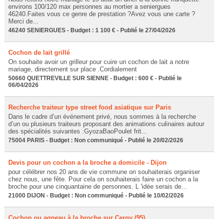
environs 100/120 max personnes au mortier a seniergues
46240.Faites vous ce genre de prestation ?Avez vous une carte ?
Merci de...
46240 SENIERGUES - Budget : 1 100 € - Publié le 27/04/2026
Cochon de lait grillé
On souhaite avoir un grilleur pour cuire un cochon de lait a notre
mariage, directement sur place .Cordialement
50660 QUETTREVILLE SUR SIENNE - Budget : 600 € - Publié le
06/04/2026
Recherche traiteur type street food asiatique sur Paris
Dans le cadre d’un événement privé, nous sommes à la recherche
d’un ou plusieurs traiteurs proposant des animations culinaires autour
des spécialités suivantes :GyozaBaoPoulet frit...
75004 PARIS - Budget : Non communiqué - Publié le 20/02/2026
Devis pour un cochon a la broche a domicile - Dijon
pour célébrer nos 20 ans de vie commune on souhaiterais organiser
chez nous, une fête. Pour cela on souhaiterais faire un cochon a la
broche pour une cinquantaine de personnes. L 'idée serais de...
21000 DIJON - Budget : Non communiqué - Publié le 10/02/2026
Cochon ou agneau à la broche sur Cergy (95)