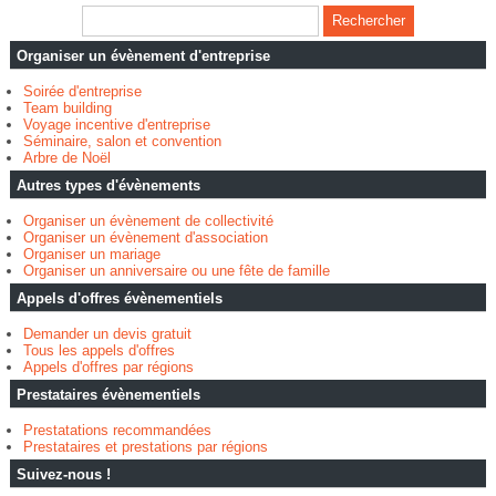
Organiser un évènement d'entreprise
Soirée d'entreprise
Team building
Voyage incentive d'entreprise
Séminaire, salon et convention
Arbre de Noël
Autres types d'évènements
Organiser un évènement de collectivité
Organiser un évènement d'association
Organiser un mariage
Organiser un anniversaire ou une fête de famille
Appels d'offres évènementiels
Demander un devis gratuit
Tous les appels d'offres
Appels d'offres par régions
Prestataires évènementiels
Prestatations recommandées
Prestataires et prestations par régions
Suivez-nous !