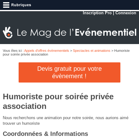
Inscription Pro
|
Connexion
Vous êtes ici :
Appels d'offres évènementiels
>
Spectacles et animations
> Humoriste
pour soirée privée association
Devis gratuit pour votre
évènement !
Humoriste pour soirée privée
association
Nous recherchons une animation pour notre soirée, nous aurions aimé
trouver un humoriste
Coordonnées & Informations