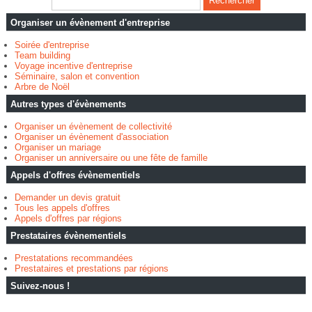
Organiser un évènement d'entreprise
Soirée d'entreprise
Team building
Voyage incentive d'entreprise
Séminaire, salon et convention
Arbre de Noël
Autres types d'évènements
Organiser un évènement de collectivité
Organiser un évènement d'association
Organiser un mariage
Organiser un anniversaire ou une fête de famille
Appels d'offres évènementiels
Demander un devis gratuit
Tous les appels d'offres
Appels d'offres par régions
Prestataires évènementiels
Prestatations recommandées
Prestataires et prestations par régions
Suivez-nous !