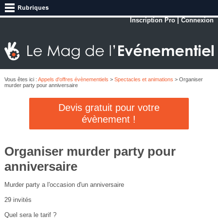
Inscription Pro
|
Connexion
Vous êtes ici :
Appels d'offres évènementiels
>
Spectacles et animations
> Organiser
murder party pour anniversaire
Devis gratuit pour votre
évènement !
Organiser murder party pour
anniversaire
Murder party a l'occasion d'un anniversaire
29 invités
Quel sera le tarif ?