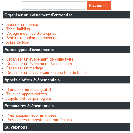
Organiser un évènement d'entreprise
Soirée d'entreprise
Team building
Voyage incentive d'entreprise
Séminaire, salon et convention
Arbre de Noël
Autres types d'évènements
Organiser un évènement de collectivité
Organiser un évènement d'association
Organiser un mariage
Organiser un anniversaire ou une fête de famille
Appels d'offres évènementiels
Demander un devis gratuit
Tous les appels d'offres
Appels d'offres par régions
Prestataires évènementiels
Prestatations recommandées
Prestataires et prestations par régions
Suivez-nous !