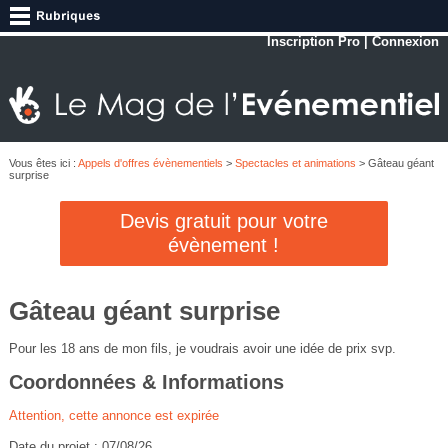
Inscription Pro
|
Connexion
Vous êtes ici :
Appels d'offres évènementiels
>
Spectacles et animations
> Gâteau géant
surprise
Devis gratuit pour votre
évènement !
Gâteau géant surprise
Pour les 18 ans de mon fils, je voudrais avoir une idée de prix svp.
Coordonnées & Informations
Attention, cette annonce est expirée
Date du projet : 07/08/26