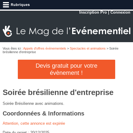
Inscription Pro
|
Connexion
Vous êtes ici :
Appels d'offres évènementiels
>
Spectacles et animations
> Soirée
brésilienne d'entreprise
Devis gratuit pour votre
évènement !
Soirée brésilienne d'entreprise
Soirée Brésilienne avec animations.
Coordonnées & Informations
Attention, cette annonce est expirée
Date du projet : 20/12/2025