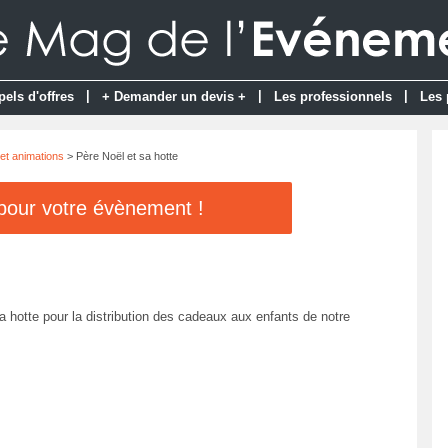
|
|
|
pels d'offres
+ Demander un devis +
Les professionnels
Les 
et animations
> Père Noël et sa hotte
 pour votre évènement !
 hotte pour la distribution des cadeaux aux enfants de notre