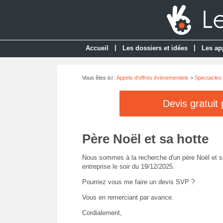
|
|
Accueil
Les dossiers et idées
Les ap
Vous êtes ici :
Appels d'offres évènementiels
>
Spectacles 
Devis gratuit
Père Noël et sa hotte
Nous sommes à la recherche d'un père Noël et sa
entreprise le soir du 19/12/2025.
Pourriez vous me faire un devis SVP ?
Vous en remerciant par avance.
Cordialement,