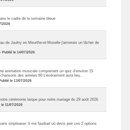
ans le cadre de la semaine bleue
07/2026
eau de Jaulny en Meurthe-et-Moselle j'aimerais un lâcher de
Publié le 14/07/2026
ne animation musicale comprenant un quiz d’environ 15
s chansons des années 80.L’événement aura lieu...
blié le 13/07/2026
notre cérémonie laïque pour notre mariage du 29 août 2026.
 le 11/07/2026
ans stripteaser. Il me faudrait uû devis poir ces 2 options