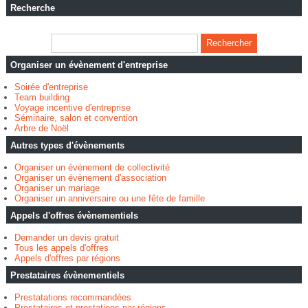
Recherche
Organiser un évènement d'entreprise
Soirée d'entreprise
Team building
Voyage incentive d'entreprise
Séminaire, salon et convention
Arbre de Noël
Autres types d'évènements
Organiser un évènement de collectivité
Organiser un évènement d'association
Organiser un mariage
Organiser un anniversaire ou une fête de famille
Appels d'offres évènementiels
Demander un devis gratuit
Tous les appels d'offres
Appels d'offres par régions
Prestataires évènementiels
Prestatations recommandées
Prestataires et prestations par régions