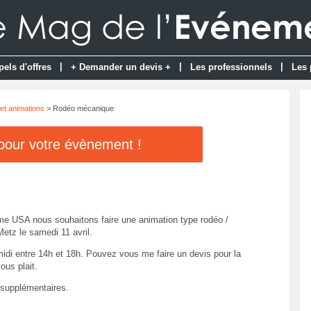
|
|
|
pels d'offres
+ Demander un devis +
Les professionnels
Les 
et animations
> Rodéo mécanique
 pour votre évènement !
me USA nous souhaitons faire une animation type rodéo /
etz le samedi 11 avril.
idi entre 14h et 18h. Pouvez vous me faire un devis pour la
vous plait.
 supplémentaires.