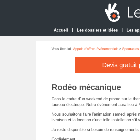
|
|
Accueil
Les dossiers et idées
Les ap
Vous êtes ici :
Appels d'offres évènementiels
>
Spectacles 
Devis gratuit
Rodéo mécanique
Dans le cadre d'un weekend de promo sur le the
taureau électrique. Notre événement aura lieu à M
Nous souhaitons faire l'animation samedi après m
livraison et la location d'une telle installation s'il 
Je reste disponible si besoin de renseignements
Cordialement.