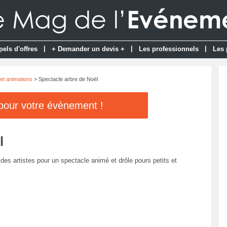
|
|
|
pels d'offres
+ Demander un devis +
Les professionnels
Les 
et animations
> Spectacle arbre de Noël
 pour votre évènement !
l
es artistes pour un spectacle animé et drôle pours petits et