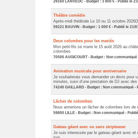
29160 LANVÉOC - Budget : 3 800 € - Publié le 23
Théâtre comédie
Après-midi théâtrale Le 10 ou 11 octobre 2026D
59221 BAUVIN - Budget : 1 000 € - Publié le 21/
Deux colombes pour les mariés
Mon petit-fils se marie le 15 août 2026 au chât
colombes
70500 AUGICOURT - Budget : Non communiqué - 
Animation musicale pour anniversaire
Je souhaiterais vous demander un devis pour u
minutes, suivi d’une prestation de DJ avec de
74240 GAILLARD - Budget : Non communiqué - Pu
Lâcher de colombes
Nous aimerions un lâcher de colombes lors de 
59800 LILLE - Budget : Non communiqué - Publié
Gateau géant avec ou sans stripteaser
Je suis interessée par le gateau géant avec et s
svp