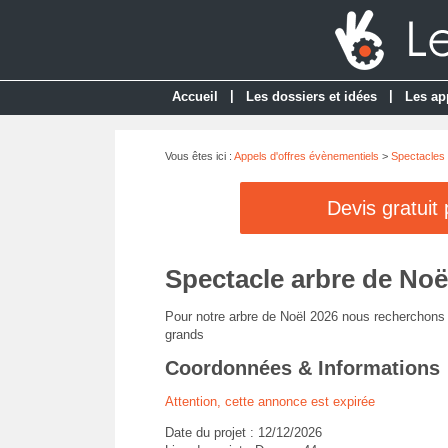
|
|
Accueil
Les dossiers et idées
Les ap
Vous êtes ici :
Appels d'offres évènementiels
>
Spectacles 
Devis gratuit
Spectacle arbre de Noë
Pour notre arbre de Noël 2026 nous recherchons d
grands
Coordonnées & Informations
Attention, cette annonce est expirée
Date du projet : 12/12/2026