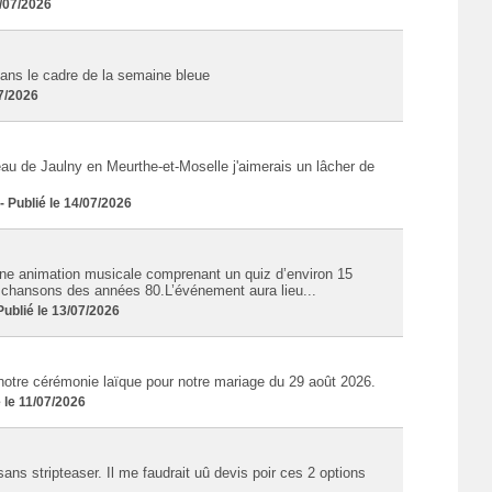
/07/2026
ans le cadre de la semaine bleue
07/2026
eau de Jaulny en Meurthe-et-Moselle j'aimerais un lâcher de
Publié le 14/07/2026
ne animation musicale comprenant un quiz d’environ 15
s chansons des années 80.L’événement aura lieu...
blié le 13/07/2026
notre cérémonie laïque pour notre mariage du 29 août 2026.
 le 11/07/2026
ans stripteaser. Il me faudrait uû devis poir ces 2 options