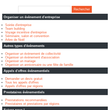
Organiser un évènement d'entreprise
Soirée d'entreprise
Team building
Voyage incentive d'entreprise
Séminaire, salon et convention
Arbre de Noël
Autres types d'évènements
Organiser un évènement de collectivité
Organiser un évènement d'association
Organiser un mariage
Organiser un anniversaire ou une fête de famille
Appels d'offres évènementiels
Demander un devis gratuit
Tous les appels d'offres
Appels d'offres par régions
Prestataires évènementiels
Prestatations recommandées
Prestataires et prestations par régions
Suivez-nous !