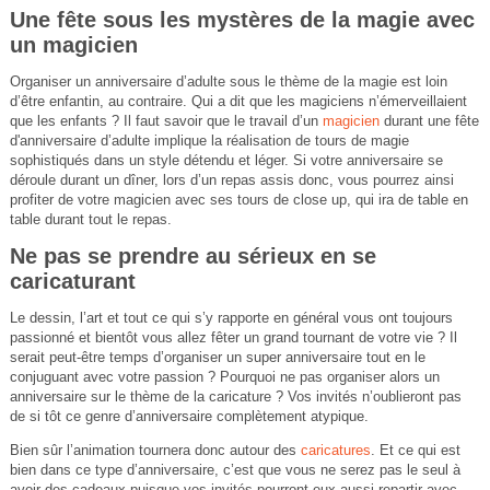
Une fête sous les mystères de la magie avec
un magicien
Organiser un anniversaire d’adulte sous le thème de la magie est loin
d’être enfantin, au contraire. Qui a dit que les magiciens n’émerveillaient
que les enfants ? Il faut savoir que le travail d’un
magicien
durant une fête
d'anniversaire d’adulte implique la réalisation de tours de magie
sophistiqués dans un style détendu et léger. Si votre anniversaire se
déroule durant un dîner, lors d’un repas assis donc, vous pourrez ainsi
profiter de votre magicien avec ses tours de close up, qui ira de table en
table durant tout le repas.
Ne pas se prendre au sérieux en se
caricaturant
Le dessin, l’art et tout ce qui s’y rapporte en général vous ont toujours
passionné et bientôt vous allez fêter un grand tournant de votre vie ? Il
serait peut-être temps d’organiser un super anniversaire tout en le
conjuguant avec votre passion ? Pourquoi ne pas organiser alors un
anniversaire sur le thème de la caricature ? Vos invités n’oublieront pas
de si tôt ce genre d’anniversaire complètement atypique.
Bien sûr l’animation tournera donc autour des
caricatures
. Et ce qui est
bien dans ce type d’anniversaire, c’est que vous ne serez pas le seul à
avoir des cadeaux puisque vos invités pourront eux aussi repartir avec