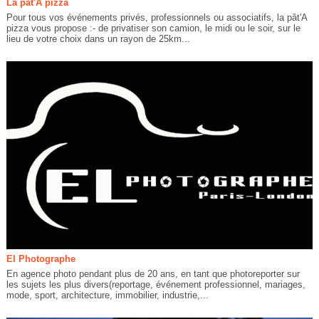
La pât'A pizza
Pour tous vos événements privés, professionnels ou associatifs, la pât'A
pizza vous propose :- de privatiser son camion, le midi ou le soir, sur le
lieu de votre choix dans un rayon de 25km...
El Photographe
En agence photo pendant plus de 20 ans, en tant que photoreporter sur
les sujets les plus divers(reportage, événement professionnel, mariages,
mode, sport, architecture, immobilier, industrie,...