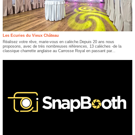
Les Ecuries du Vieux Château
Réalisez votre rêve, marie-vous en calèche.Depuis 20 ans nous
proposons, avec de très nombreuses références, 13 calèches -de la
classique charrette anglaise au Carrosse Royal en passant par...