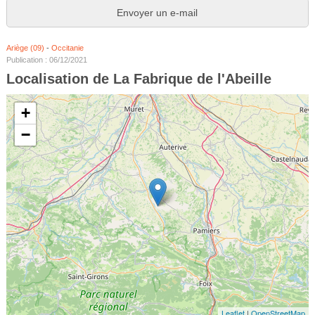
Envoyer un e-mail
Ariège (09)
-
Occitanie
Publication : 06/12/2021
Localisation de La Fabrique de l'Abeille
+
−
Leaflet
|
OpenStreetMap