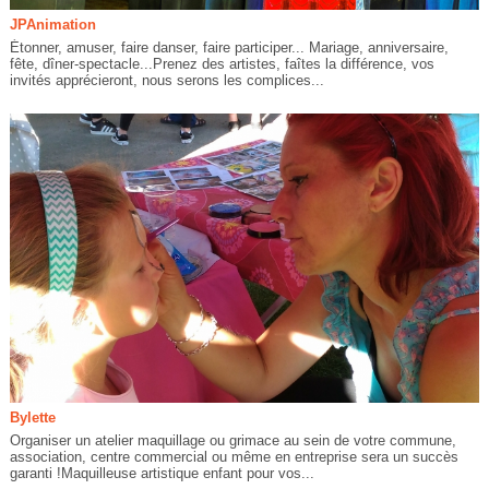
JPAnimation
Étonner, amuser, faire danser, faire participer... Mariage, anniversaire,
fête, dîner-spectacle...Prenez des artistes, faîtes la différence, vos
invités apprécieront, nous serons les complices...
Bylette
Organiser un atelier maquillage ou grimace au sein de votre commune,
association, centre commercial ou même en entreprise sera un succès
garanti !Maquilleuse artistique enfant pour vos...