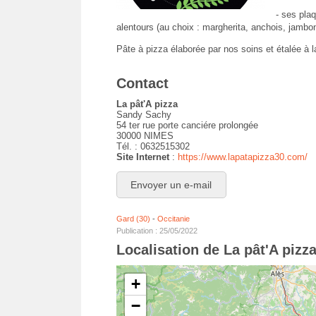
- ses pla
alentours (au choix : margherita, anchois, jambon
Pâte à pizza élaborée par nos soins et étalée à 
Contact
La pât'A pizza
Sandy Sachy
54 ter rue porte canciére prolongée
30000 NIMES
Tél. : 0632515302
Site Internet
:
https://www.lapatapizza30.com/
Envoyer un e-mail
Gard (30)
-
Occitanie
Publication : 25/05/2022
Localisation de La pât'A pizz
+
−