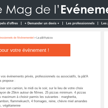
|
|
|
pels d'offres
+ Demander un devis +
Les professionnels
Les 
fessionnels de l'évènementiel
> La pât'A pizza
 pour votre évènement !
 vos événements privés, professionnels ou associatifs, la pât'A
s propose :
tiser son camion, le midi ou le soir, sur le lieu de votre choix
ayon de 25km autour de Nîmes. 25 pizzas minimum. 4 pizzas
es maximum à choisir parmis les suivantes : margherita,
jambon, flammekuech, 4 fromages, reine, chévre miel amandes
s, végétarienne