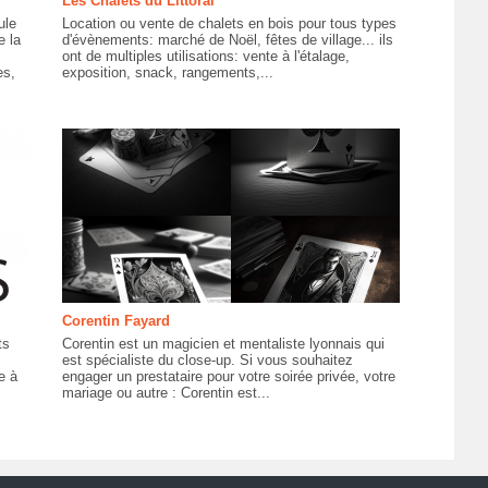
Les Chalets du Littoral
ule
Location ou vente de chalets en bois pour tous types
e la
d'évènements: marché de Noël, fêtes de village... ils
ont de multiples utilisations: vente à l'étalage,
es,
exposition, snack, rangements,...
Corentin Fayard
ts
Corentin est un magicien et mentaliste lyonnais qui
est spécialiste du close-up. Si vous souhaitez
e à
engager un prestataire pour votre soirée privée, votre
mariage ou autre : Corentin est...