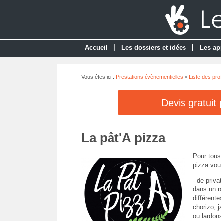
|
|
Accueil
Les dossiers et idées
Les ap
Vous êtes ici :
Prestations évènementielles
>
Liste des pro
Devis gratuit
La pât'A pizza
Pour tous
pizza vou
- de priva
dans un r
différent
chorizo, 
ou lardon