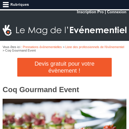
Inscription Pro
|
Connexion
Vous êtes ici :
Prestations évènementielles
>
Liste des professionnels de l'évènementiel
> Coq Gourmand Event
Devis gratuit pour votre
évènement !
Coq Gourmand Event