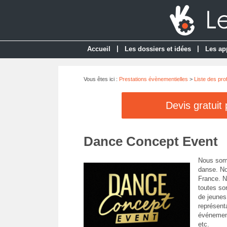
|
|
Accueil
Les dossiers et idées
Les ap
Vous êtes ici :
Prestations évènementielles
>
Liste des pro
Devis gratuit
Dance Concept Event
Nous somm
danse. No
France. N
toutes sor
de jeunes
représent
événement
etc.