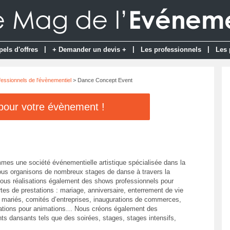
|
|
|
pels d'offres
+ Demander un devis +
Les professionnels
Les 
fessionnels de l'évènementiel
> Dance Concept Event
 pour votre évènement !
es une société événementielle artistique spécialisée dans la
us organisons de nombreux stages de danse à travers la
ous réalisations également des shows professionnels pour
tes de prestations : mariage, anniversaire, enterrement de vie
 mariés, comités d’entreprises, inaugurations de commerces,
ations pour animations… Nous créons également des
s dansants tels que des soirées, stages, stages intensifs,