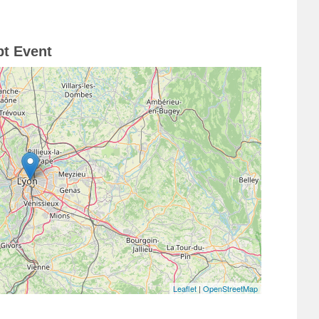
pt Event
Leaflet
|
OpenStreetMap