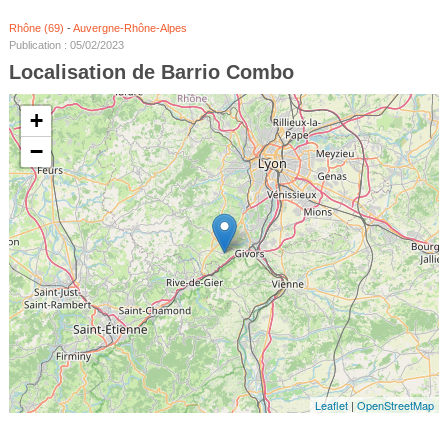
Rhône (69)
-
Auvergne-Rhône-Alpes
Publication : 05/02/2023
Localisation de Barrio Combo
+
−
Leaflet
|
OpenStreetMap