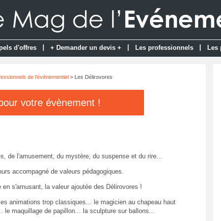
|
|
|
pels d'offres
+ Demander un devis +
Les professionnels
Les 
fessionnels de l'évènementiel
> Les Délirovores
 pour votre évènement !
es, de l'amusement, du mystère, du suspense et du rire...
ours accompagné de valeurs pédagogiques.
 en s'amusant, la valeur ajoutée des Délirovores !
les animations trop classiques... le magicien au chapeau haut
. le maquillage de papillon... la sculpture sur ballons...