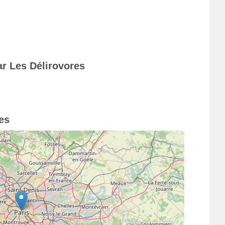
ar Les Délirovores
es