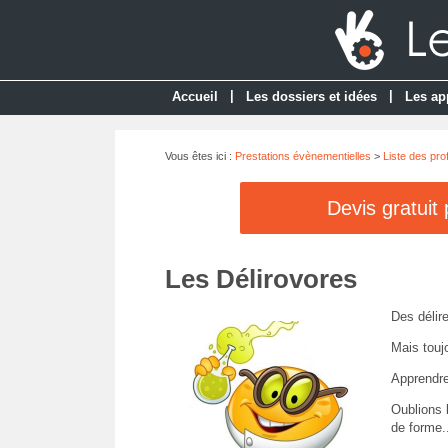
|
|
Accueil
Les dossiers et idées
Les ap
Vous êtes ici :
Prestations évènementielles
>
Liste des pro
Devis gratuit
Les Délirovores
Des délir
Mais touj
Apprendre
Oublions 
de forme..