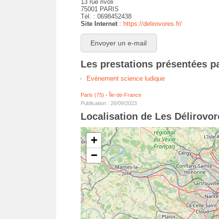
13 rue rivoli
75001 PARIS
Tél. : 0698452438
Site Internet
:
https://delirovores.fr/
Envoyer un e-mail
Les prestations présentées p
Evènement science ludique
Paris (75)
-
Île-de-France
Publication : 26/09/2023
Localisation de Les Délirovor
+
−