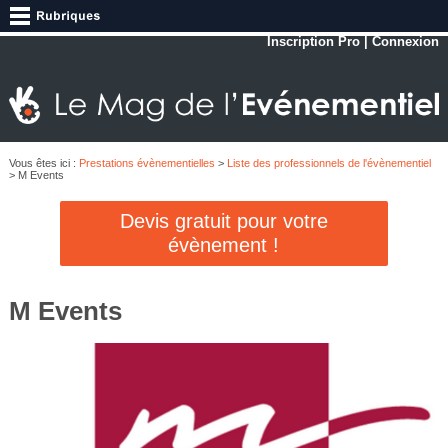
Inscription Pro
|
Connexion
Vous êtes ici :
Prestations évènementielles
>
Liste des professionnels de l'évènementiel
> M Events
Devis gratuit pour votre
évènement !
M Events