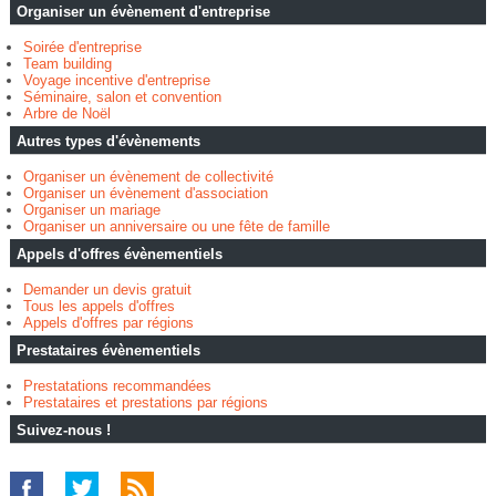
Organiser un évènement d'entreprise
Soirée d'entreprise
Team building
Voyage incentive d'entreprise
Séminaire, salon et convention
Arbre de Noël
Autres types d'évènements
Organiser un évènement de collectivité
Organiser un évènement d'association
Organiser un mariage
Organiser un anniversaire ou une fête de famille
Appels d'offres évènementiels
Demander un devis gratuit
Tous les appels d'offres
Appels d'offres par régions
Prestataires évènementiels
Prestatations recommandées
Prestataires et prestations par régions
Suivez-nous !