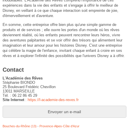
inoubliables. L'Académie des Rêves comprend l'importance de ces
expériences dans la vie des enfants et s'engage à offrir le meilleur de
Disney, en veillant à ce que chaque interaction soit empreinte de joie,
d'émerveillement et d'aventure.
En somme, cette entreprise offre bien plus qu'une simple gamme de
produits et de services ; elle ouvre les portes d'un monde où les rêves
deviennent réalité, où les enfants peuvent rencontrer leurs héros, vivre
des aventures palpitantes et se voir offrir des trésors qui alimentent leur
imagination et leur amour pour les histoires Disney. C'est une entreprise
qui célèbre la magie de l'enfance, invitant chaque enfant à croire en ses
rêves et à explorer l'infinité des possibilités que l'univers Disney a à offrir.
Contact
L'Académie des Rêves
Stéphanie BIONDO
25 Boulevard Frédéric Chevillon
13011 MARSEILLE
Tél. : 06 22 86 45 29
Site Internet
:
https://l-academie-des-reves.fr
Envoyer un e-mail
Bouches-du-Rhône (13)
-
Provence-Alpes-Côte d'Azur