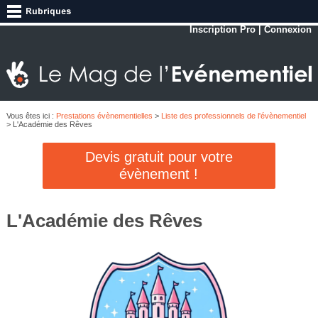
Inscription Pro
|
Connexion
Vous êtes ici :
Prestations évènementielles
>
Liste des professionnels de l'évènementiel
> L'Académie des Rêves
Devis gratuit pour votre
évènement !
L'Académie des Rêves