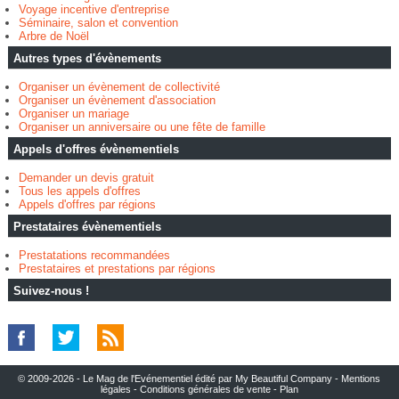
Voyage incentive d'entreprise
Séminaire, salon et convention
Arbre de Noël
Autres types d'évènements
Organiser un évènement de collectivité
Organiser un évènement d'association
Organiser un mariage
Organiser un anniversaire ou une fête de famille
Appels d'offres évènementiels
Demander un devis gratuit
Tous les appels d'offres
Appels d'offres par régions
Prestataires évènementiels
Prestatations recommandées
Prestataires et prestations par régions
Suivez-nous !
© 2009-2026 - Le Mag de l'Evénementiel édité par My Beautiful Company -
Mentions
légales
-
Conditions générales de vente
-
Plan