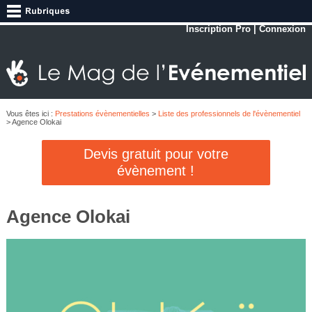
Inscription Pro
|
Connexion
Vous êtes ici :
Prestations évènementielles
>
Liste des professionnels de l'évènementiel
> Agence Olokai
Devis gratuit pour votre
évènement !
Agence Olokai