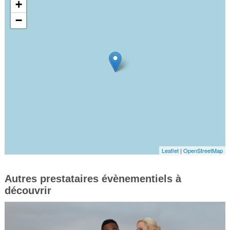
+
−
Leaflet
|
OpenStreetMap
Autres prestataires évènementiels à
découvrir