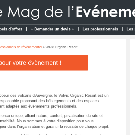
|
|
|
pels d'offres
+ Demander un devis +
Les professionnels
Les 
fessionnels de l'évènementiel
> Volvic Organic Resort
 pour votre évènement !
coeur des volcans d'Auvergne, le Volvic Organic Resort est un
responsable proposant des hébergements et des espaces
ent adaptés aux événements professionnels.
ence unique, alliant nature, confort, privatisation du site et
nsabilité. Nous sommes à votre disposition pour vous
er dans l’organisation et garantir la réussite de chaque projet.