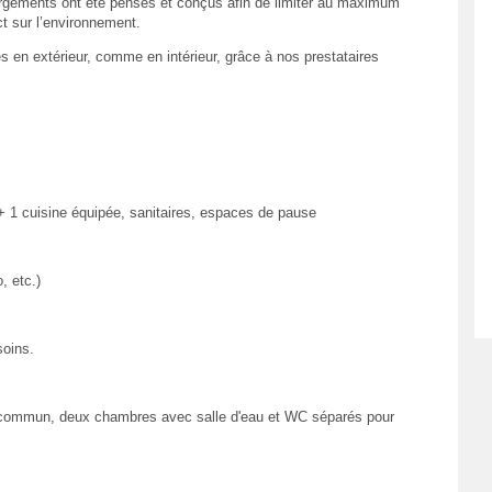
gements ont été pensés et conçus afin de limiter au maximum
ct sur l’environnement.
s en extérieur, comme en intérieur, grâce à nos prestataires
 + 1 cuisine équipée, sanitaires, espaces de pause
, etc.)
oins.
 commun, deux chambres avec salle d'eau et WC séparés pour