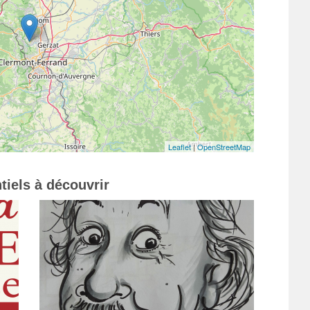
Leaflet
|
OpenStreetMap
tiels à découvrir