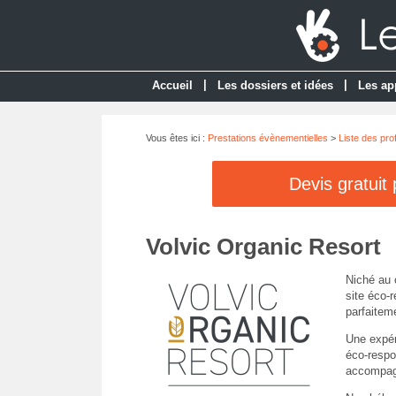
|
|
Accueil
Les dossiers et idées
Les ap
Vous êtes ici :
Prestations évènementielles
>
Liste des pro
Devis gratuit
Volvic Organic Resort
Niché au 
site éco-
parfaitem
Une expéri
éco-respo
accompagn