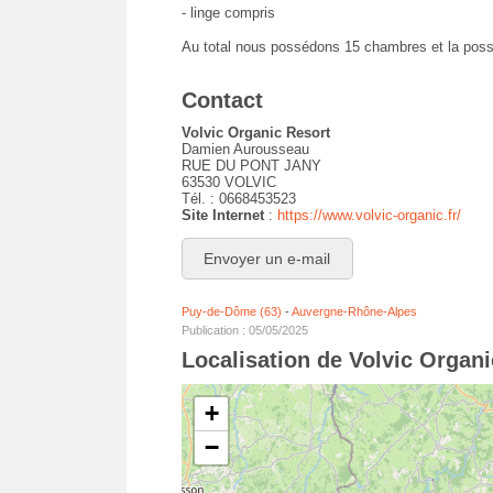
- linge compris
Au total nous possédons 15 chambres et la possib
Contact
Volvic Organic Resort
Damien Aurousseau
RUE DU PONT JANY
63530 VOLVIC
Tél. : 0668453523
Site Internet
:
https://www.volvic-organic.fr/
Envoyer un e-mail
Puy-de-Dôme (63)
-
Auvergne-Rhône-Alpes
Publication : 05/05/2025
Localisation de Volvic Organi
+
−