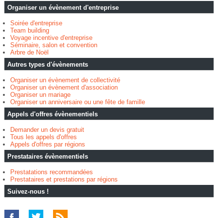
Organiser un évènement d'entreprise
Soirée d'entreprise
Team building
Voyage incentive d'entreprise
Séminaire, salon et convention
Arbre de Noël
Autres types d'évènements
Organiser un évènement de collectivité
Organiser un évènement d'association
Organiser un mariage
Organiser un anniversaire ou une fête de famille
Appels d'offres évènementiels
Demander un devis gratuit
Tous les appels d'offres
Appels d'offres par régions
Prestataires évènementiels
Prestatations recommandées
Prestataires et prestations par régions
Suivez-nous !