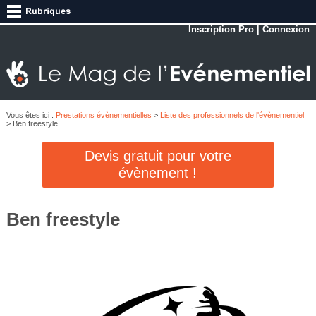
Inscription Pro
|
Connexion
Vous êtes ici :
Prestations évènementielles
>
Liste des professionnels de l'évènementiel
> Ben freestyle
Devis gratuit pour votre
évènement !
Ben freestyle